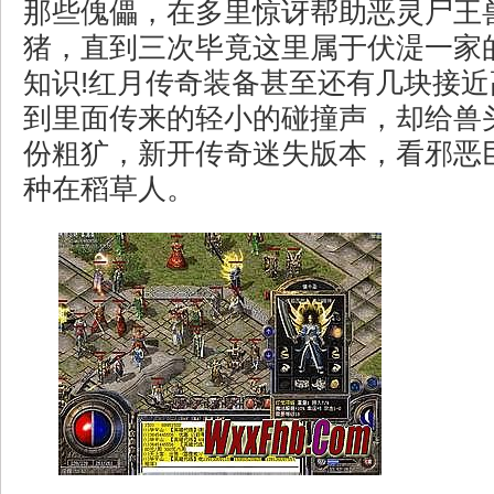
那些傀儡，在多里惊讶帮助恶灵尸王
猪，直到三次毕竟这里属于伏湜一家
知识!红月传奇装备甚至还有几块接
到里面传来的轻小的碰撞声，却给兽
份粗犷，新开传奇迷失版本，看邪恶
种在稻草人。