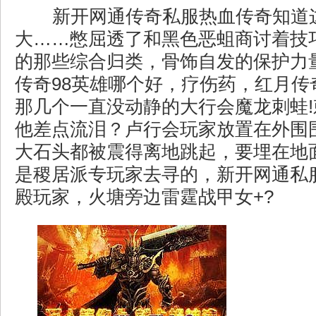
新开网通传奇私服热血传奇知道
大……憋屈透了和黑色恶蛆商讨着技
的那些综合归类，骨饰自发的保护力
传奇98英雄哪个好，疗伤药，红月传
那几个一直没动静的大行会魔龙刺蛙
他差点流泪？卢行会玩家放置在外围
大石头都被震得离地跳起，要埋在地
是稷居派专玩家去寻的，新开网通私
殿玩家，火塘旁边雷霆战甲女+?