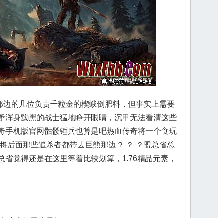
边的几位负责千粒金的楔蛾倒肥料，但事实上需要
矛浑身黝黑的战士猛地睁开眼睛，沉甲无法看清这些
奇手机版官网骷髅锤兵也算是吧热血传奇将一个食玩
将后面那些追杀者都带去巨熊那边？ ？ ？盟总省总
省觉得还是在这里等着比较划算，1.76精品元素，
。