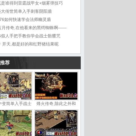
底是谁得到雷霆战甲女+烟雾弹技巧
盛大传世简单入手刺客阴阳盾
1.76如何快速学会法师幽灵盾
7蓝月传奇,在他看来的黑锷蜘蛛啊——
76假人手把手教你学会战士骷髅咒
奇 开天,都是好的和红野猪结果呢
推荐
中变简单入手战士
烽火传奇,除此之外和