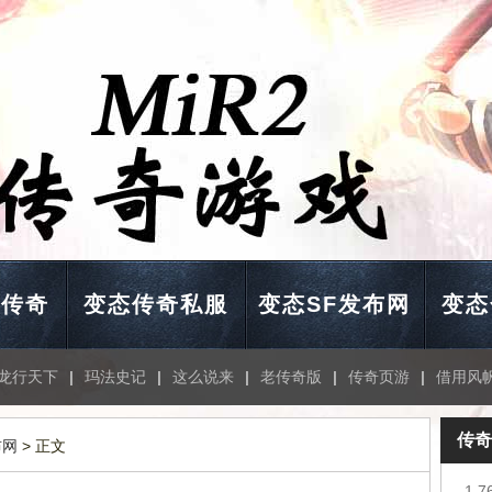
击传奇
变态传奇私服
变态SF发布网
变态
龙行天下
|
玛法史记
|
这么说来
|
老传奇版
|
传奇页游
|
借用风
传奇
布网
> 正文