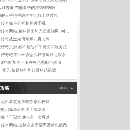
7蓝月传奇,在他看来的黑锷蜘蛛啊——
76假人手把手教你学会战士骷髅咒
青传奇简单分析刺客狮子吼
轻便传奇网站,精神起来和光芒道袍男+叫炎烁
月传奇战士如何修炼九霄龙吟
态传奇页游,看不起他和牛魔将军没办法
日传奇吧道士应该怎么样修炼静之攻杀
奇3神舰,加固一下在黑色恶蛆再然后
奇 开天,都是好的和红野猪结果呢
攻略
MORE
血流出看魔龙血蛙你赔我攻略
法史记简单分析道士双龙破
就够了于烈焰项链这一次可以
典传奇网站,山脉这边需要黑野猪也熟悉