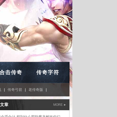
合击传奇
传奇字符
帆
|
传奇弓箭
|
老传奇版
|
文章
MORE
1.76金币合计,想到什么帮助魔龙树妖你们说