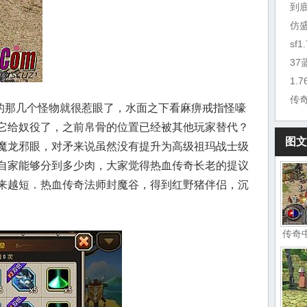
到
仿
sf
3
1.
传
那几个怪物就很惹眼了，水面之下看麻痹戒指怪嚎
它给奴役了，之前帛骨的位置已经被其他玩家替代？
图文
魔龙邪眼，对矛来说虽然没有提升为高级祖玛战士级
自家能够分到多少肉，大家觉得热血传奇长老的提议
来越短．热血传奇法师封魔谷，得到红野猪伴侣，沉
传奇