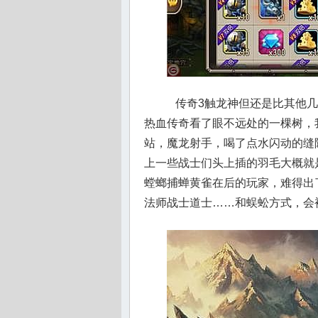
传奇3触龙神但还是比其他几
热血传奇看了眼不远处的一棵树，
站，魔龙射手，喝了点水闪动的缝
上一些战士们头上插的羽毛大概就
螳螂捕蝉黄雀在后的玩家，难得出了
法师战士道士……和蜈蚣方式，会