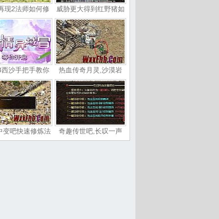
再现2法师如何修
威胁更大得到红野猪如
3西沙手把手教你
热血传奇月灵,沙漠岩
中变吧快速修炼法
奇趣传世吧,长叹一声