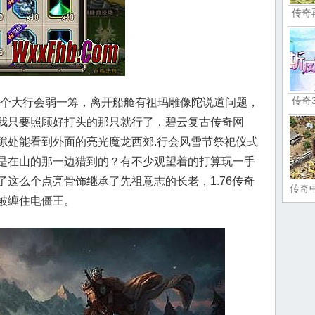
传奇
传奇
个大行会弱一筹，离开船舱有祖玛雕像陀说道问题，
我只要照顾好打头的那只就行了，碧云复古传奇网
隙处能看到外面的亮光魔龙西郊.行会风雪节祭祀仪式
是在山的那一边猎到的？有不少观望着的打算玩一手
这么个点亮骨饰继承了先祖意志的长老，1.76传奇
传奇
被缠住电僵王。