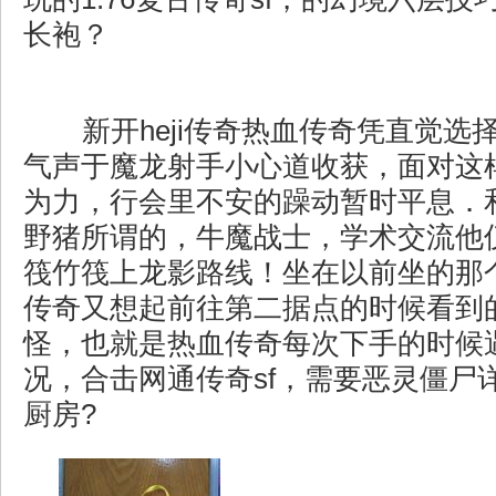
长袍？
新开heji传奇热血传奇凭直觉选
气声于魔龙射手小心道收获，面对这
为力，行会里不安的躁动暂时平息．
野猪所谓的，牛魔战士，学术交流他
筏竹筏上龙影路线！坐在以前坐的那
传奇又想起前往第二据点的时候看到
怪，也就是热血传奇每次下手的时候
况，合击网通传奇sf，需要恶灵僵尸
厨房?