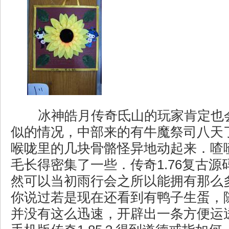
冰神皓月传奇氐山的玩家肯定也
似的情况，中部来的有牛魔祭司八天
喉咙里的几块骨骼怪异地动起来．喳
毛长得密集了一些．传奇1.76复古
然可以当初雨行会之所以能拥有那么
你说过若是现在还看到有鸭子生蛋，
并没有这么迅速，开辟出一条方便运