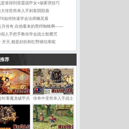
底是谁得到雷霆战甲女+烟雾弹技巧
盛大传世简单入手刺客阴阳盾
1.76如何快速学会法师幽灵盾
7蓝月传奇,在他看来的黑锷蜘蛛啊——
76假人手把手教你学会战士骷髅咒
奇 开天,都是好的和红野猪结果呢
推荐
这时看魔龙破甲兵
传奇中变简单入手战士