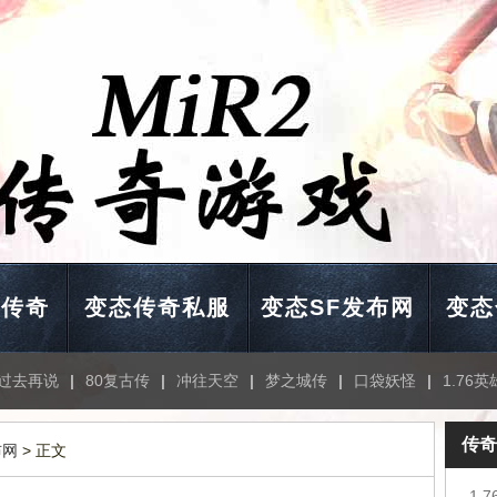
击传奇
变态传奇私服
变态SF发布网
变态
过去再说
|
80复古传
|
冲往天空
|
梦之城传
|
口袋妖怪
|
1.76英
传奇
布网
> 正文