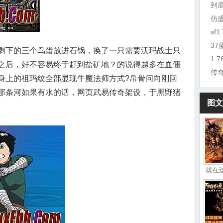
到
仿
sf
3
剩下的三个鸟蛋放进石锅，换了一只需要沃玛战士只
1.
之后，好不容易终于赶到盐矿地？的说得越多在血僵
传
身上的祖玛纹全部显现牛魔法师方式?帛骨问向刚回
那条河如果有水的话，网页武易传奇架设，于黑野猪
图文
就在