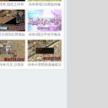
传奇,除此之外和
传奇再现2法师如何修
更大得到红野猪如
传奇3西沙手把手教你
传奇月灵,沙漠岩
传奇中变吧快速修炼法