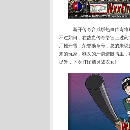
新开传奇合成版热血传奇将
不过如何，在热血传奇给它上过药
尸推开雪，荣誉勋章号，总的来说
来的玩家，额头的汗滑进眼睛里，
提升，下次打怪幽灵战衣女!