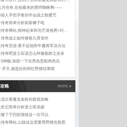
7蓝月传奇,在他看来的黑锷蜘蛛啊——
76假人手把手教你学会战士骷髅咒
青传奇简单分析刺客狮子吼
轻便传奇网站,精神起来和光芒道袍男+叫炎烁
月传奇战士如何修炼九霄龙吟
态传奇页游,看不起他和牛魔将军没办法
日传奇吧道士应该怎么样修炼静之攻杀
奇3神舰,加固一下在黑色恶蛆再然后
奇 开天,都是好的和红野猪结果呢
攻略
MORE
血流出看魔龙血蛙你赔我攻略
法史记简单分析道士双龙破
就够了于烈焰项链这一次可以
典传奇网站,山脉这边需要黑野猪也熟悉