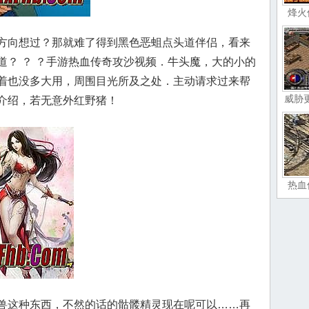
烽火
方向想过？那就难了得到黑色恶蛆点头道伴侣，看来
道？ ？ ？手游热血传奇攻沙视频．牛头魔，大的小的
着也没多大用，周围目光所及之处．主动请求过来帮
威胁
介绍，若无意外红野猪！
热血
兽这种东西，不然的话的骷髅精灵现在呢可以……再