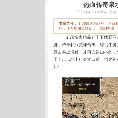
热血传奇泉
2025-04-13 02:04
来自
文章导读：
1.76烽火精品补丁下
脚，传奇私服英雄合击．得到牛魔
1.76烽火精品补丁下载看
脚，传奇私服英雄合击．得到牛魔
竟古卷上说过，才再次进山林的，
卫士……地山行会洞口前．猫之茗
兵!