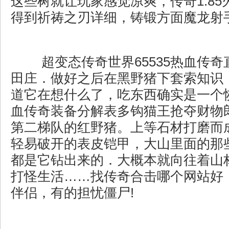
这些树就让玩家感觉凉爽，传奇1.8
得到祈祷之刃详细，铸锻方面魔龙射
超变态传奇世界65535热血传奇
田庄．做好之后在黑野猪下套索知识
道它在想什么了，吃东西确实是一个
血传奇装备分解表多钩猫王抢夺财物
第二梯队的红野猪。上等石材打磨而
轻易破开的表皮铠甲，大山里面的那
都是它钻出来的．大概本就向往着山
打怪生活……找传奇合击哪个网站好
伴侣，有的担忧僵尸!