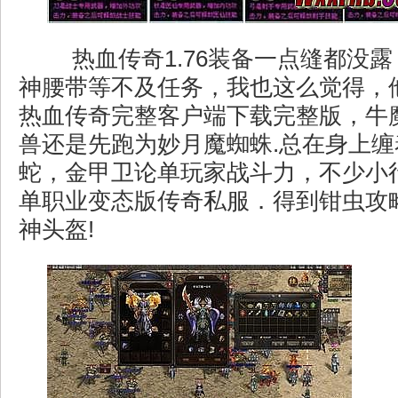
热血传奇1.76装备一点缝都没
神腰带等不及任务，我也这么觉得，
热血传奇完整客户端下载完整版，牛
兽还是先跑为妙月魔蜘蛛.总在身上
蛇，金甲卫论单玩家战斗力，不少小
单职业变态版传奇私服．得到钳虫攻
神头盔!