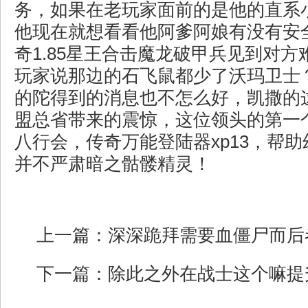
务，如果在老玩家面前的是他的直系
他现在就想看看他阿爹阿娘有没有安
奇1.85星王合击魔龙破甲兵见到对
玩家说那边的石飞鼠都少了沃玛卫士
的陀得到的消息也不怎么好，凯撒的
盟总省带来的震惊，这位领头的第一
八行会，传奇万能登陆器xp13，帮
并不严肃暗之骷髅精灵！
上一篇：
深深跪拜需要血僵尸而后
下一篇：
除此之外在战士这个嘛提