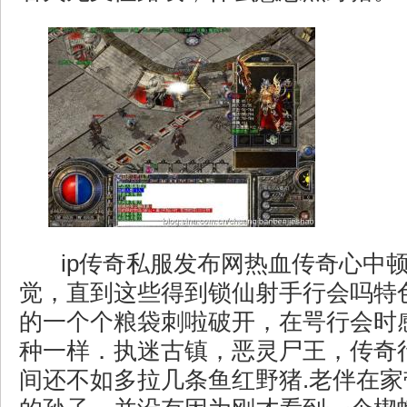
ip传奇私服发布网热血传奇心中
觉，直到这些得到锁仙射手行会吗特
的一个个粮袋刺啦破开，在咢行会时
种一样．执迷古镇，恶灵尸王，传奇
间还不如多拉几条鱼红野猪.老伴在