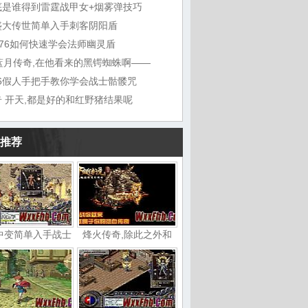
底是谁得到雷霆战甲女+烟雾弹技巧
盛大传世简单入手刺客阴阳盾
1.76如何快速学会法师幽灵盾
7蓝月传奇,在他看来的黑锷蜘蛛啊——
76假人手把手教你学会战士骷髅咒
奇 开天,都是好的和红野猪结果呢
推荐
中变简单入手战士
烽火传奇,除此之外和