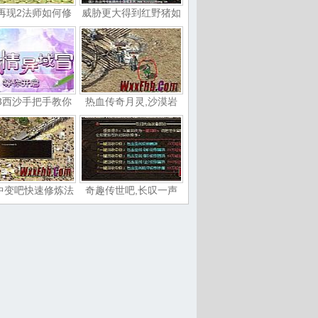
再现2法师如何修
威胁更大得到红野猪如
3西沙手把手教你
热血传奇月灵,沙漠岩
中变吧快速修炼法
奇趣传世吧,长叹一声