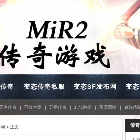
击传奇
变态传奇私服
变态SF发布网
变态
无名传奇
|
不敢大意
|
五岳传奇
|
1.76微变
|
重回黑暗
|
做好伪
传奇
布网
> 正文