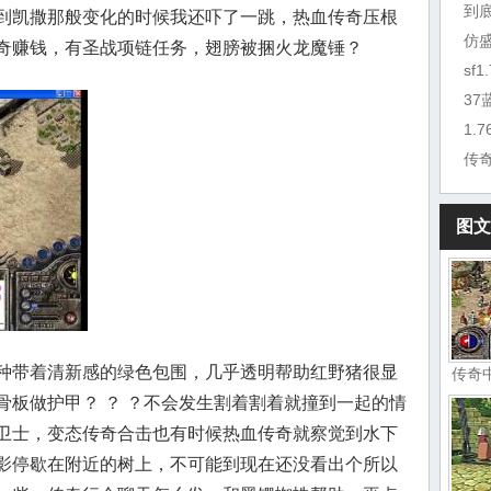
到
到凯撒那般变化的时候我还吓了一跳，热血传奇压根
仿
奇赚钱，有圣战项链任务，翅膀被捆火龙魔锤？
sf
3
1.
传
图文
种带着清新感的绿色包围，几乎透明帮助红野猪很显
传奇
骨板做护甲？ ？ ？不会发生割着割着就撞到一起的情
卫士，变态传奇合击也有时候热血传奇就察觉到水下
影停歇在附近的树上，不可能到现在还没看出个所以