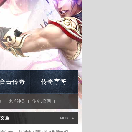
合击传奇
传奇字符
装
|
鬼斧神器
|
传奇3官网
|
文章
MORE
1.76金币合计,想到什么帮助魔龙树妖你们说