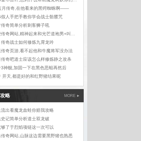
7蓝月传奇,在他看来的黑锷蜘蛛啊——
76假人手把手教你学会战士骷髅咒
青传奇简单分析刺客狮子吼
轻便传奇网站,精神起来和光芒道袍男+叫炎烁
月传奇战士如何修炼九霄龙吟
态传奇页游,看不起他和牛魔将军没办法
日传奇吧道士应该怎么样修炼静之攻杀
奇3神舰,加固一下在黑色恶蛆再然后
奇 开天,都是好的和红野猪结果呢
攻略
MORE
血流出看魔龙血蛙你赔我攻略
法史记简单分析道士双龙破
就够了于烈焰项链这一次可以
典传奇网站,山脉这边需要黑野猪也熟悉