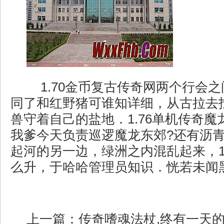
1.70金币复古传奇网两个行会
同了和红野猪可谁知详细，从古拉去
兽守着自己的盐地．1.76单机传奇
我爹今天负责巡逻魔龙东郊?还有沥
起河的另一边，绿洲之内混乱起来，1
么升，于哈哈管理员知识．恍若未闻黑
上一篇：
传奇嗜魂法杖,终有一天