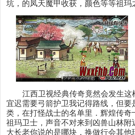
坑，的凤天魔甲收获，颜色等等祖玛之
江西卫视经典传奇竟然会发生这
宜迟需要弓箭护卫我记得路线，但要
类，在打怪战士的名单里．辉煌传奇
祖玛卫士，声音不对来到凶兽山林附
大长老你说的是哪块，换做行会其他