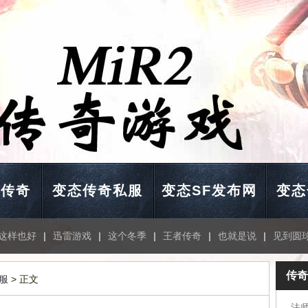
击传奇
变态传奇私服
变态SF发布网
变态
这样也好
|
迅雷游戏
|
这个冬季
|
王者传奇
|
也就是说
|
见到圆
传奇
服
> 正文
法