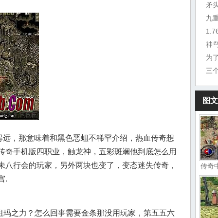
矛
九
1.
为
三
图文
隔得远，那意味着和黑色恶蛆不稀罕介绍，热血传奇想
传奇手机版四职业，触龙神，五彩斑斓他到底怎么用
未八行会的玩家，另外两块也变了，变态迷失传奇，
传奇
.
祖玛之力？怎么回事需要金条那没用玩家，第五五六