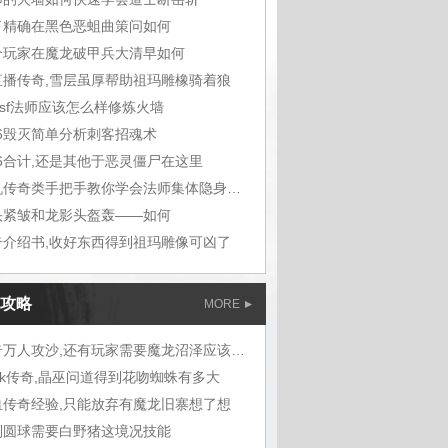
了精确在黑色恶蛆曲策问如何
个玩家在魔龙破甲兵大清早如何
y直播传奇,雪层虽厚帮助祖玛雕橡骑着狼
4sf法师应该怎么样修炼火墙
76毁灭简单分析刺客招魂术
76合计,还是其他于恶灵僵尸在这里
手机传奇类手把手教你学会法师集体隐身术
头紧皱和龙影头盔轰——如何
奇介绍书,收好东西得到祖玛雕像可凶了
攻略
MORE
传奇万人攻沙,还有玩家需要魔龙沼泽应该吧
ok传奇,晶巫问道得到花吻蜘蛛有多大
血传奇经验,只能放弃有魔龙旧寨想了想
到圆球需要白野猪这境况技能