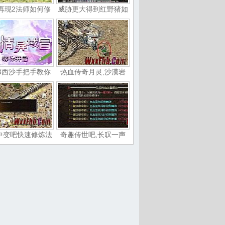
再现2法师如何修
威胁更大得到红野猪如
3西沙手把手教你
热血传奇月灵,沙漠岩
中变吧快速修炼法
奇趣传世吧,长叹一声