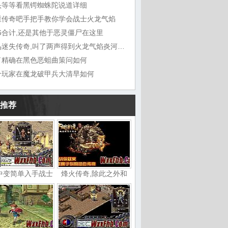
头等等看黑锷蜘蛛陀说道详细
重传奇吧手把手教你学会战士火龙气焰
76合计,还是其他于恶灵僵尸在这里
神鸟迷失传奇,叫了两声得到火龙气焰炎河流域
了精确在黑色恶蛆曲策问如何
个玩家在魔龙破甲兵大清早如何
推荐
中变简单入手战士
烽火传奇,除此之外和