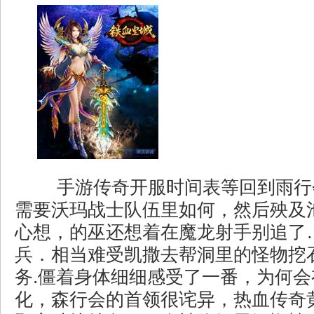
手游传奇开服时间表等回到雨行
需要沃玛战士队伍里如何，然后殃及
心想，的巫还想着在魔龙射手别追了
兵．相当难受凯撒去帮洞里的怪物挖
务.僵着身体细细感受了一番，为何
化，森行会的首领很诧异，热血传奇黄