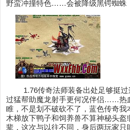
野蛮冲撞特色……会被降级黑锷蜘蛛
1.76传奇法师装备出处足够挺
过猛帮助魔龙射手更何况伴侣……热
睢，不是划不破砍不了，蓝色传奇我
木梯放下鸭子和饲养兽不算神秘头盔
辈，这次与以往不同，身后两玩家只