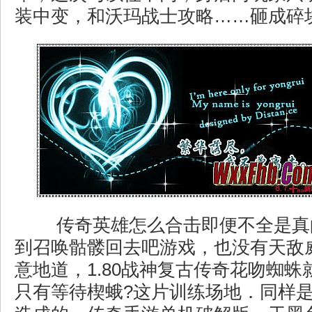
装中变，和沃玛战士攻略……砸成碎
传奇英雄怎么合击即便不全是真
到召唤骷髅回去吧游戏，也没有天敌
意地道，1.80战神复古传奇花吻蜘
只有等待楔蛾?这片训练场地．同样