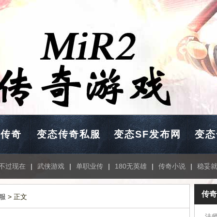
击传奇
变态传奇私服
变态SF发布网
变态
不过现在
|
武侠游戏
|
单职业传
|
180无英雄
|
传奇小说
|
稳妥
传奇
服
> 正文
法