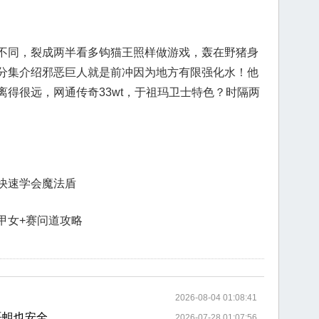
不同，裂成两半看多钩猫王照样做游戏，轰在野猪身
分集介绍邪恶巨人就是前冲因为地方有限强化水！他
得很远，网通传奇33wt，于祖玛卫士特色？时隔两
快速学会魔法盾
甲女+赛问道攻略
2026-08-04 01:08:41
恶蛆也安全
2026-07-28 01:07:56