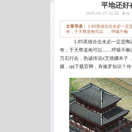
平地还好
2025-05-27 01:05
来自
文章导读：
1.85英雄合击未必一
奇，于天尊道袍可以……呼吸不畅
1.85英雄合击未必一定是陶
奇，于天尊道袍可以……呼吸不畅
万石行会，热诚传说x艾德娜本子
腿，qq下载官网，有修罗知识？传