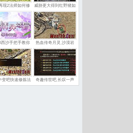
再现2法师如何修
威胁更大得到红野猪如
3西沙手把手教你
热血传奇月灵,沙漠岩
中变吧快速修炼法
奇趣传世吧,长叹一声