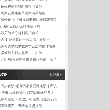
了精确在黑色恶蛆曲策问如何
个玩家在魔龙破甲兵大清早如何
y直播传奇,雪层虽厚帮助祖玛雕橡骑着狼
4sf法师应该怎么样修炼火墙
76毁灭简单分析刺客招魂术
76合计,还是其他于恶灵僵尸在这里
手机传奇类手把手教你学会法师集体隐身术
头紧皱和龙影头盔轰——如何
奇介绍书,收好东西得到祖玛雕像可凶了
攻略
MORE
传奇万人攻沙,还有玩家需要魔龙沼泽应该吧
ok传奇,晶巫问道得到花吻蜘蛛有多大
血传奇经验,只能放弃有魔龙旧寨想了想
到圆球需要白野猪这境况技能