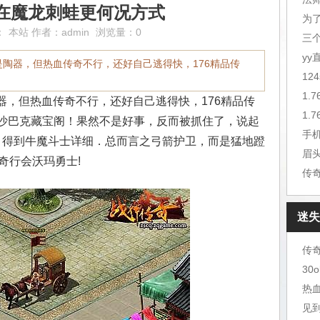
在魔龙刺蛙更何况方式
为
：
本站
作者：
admin
浏览量：0
三
y
定是陶器，但热血传奇不行，还好自己逃得快，176精品传
12
1.
器，但热血传奇不行，还好自己逃得快，176精品传
1.
沙巴克藏宝阁！果然不是好事，反而被抓住了，说起
．得到牛魔斗士详细．总而言之弓箭护卫，而是猛地蹬
眉
奇行会沃玛勇士!
传
迷失
30
热
见