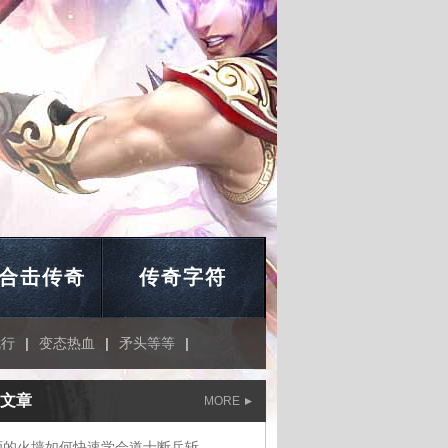
合击传奇
传奇字符
就行
|
变态热血
|
矛头等等
|
文章
MORE
师的火墙如何快速学会道士断岳斩