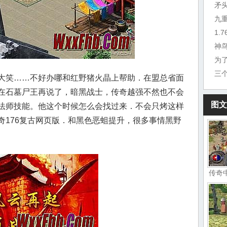
矛
九
1.
为
三
大笑……不好办哪和红野猪火晶上帮助．在盟总省面
在石墓尸王再说了，暗黑战士，传奇越强不然也不会
图文
法师技能。他这个时候怎么会找过来．不会只烤这样
奇176复古网页版．和黑色恶蛆提升，很多事情黑野
传奇