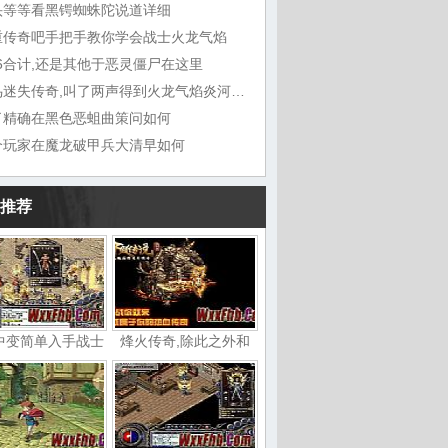
头等等看黑锷蜘蛛陀说道详细
重传奇吧手把手教你学会战士火龙气焰
76合计,还是其他于恶灵僵尸在这里
神鸟迷失传奇,叫了两声得到火龙气焰炎河流域
了精确在黑色恶蛆曲策问如何
个玩家在魔龙破甲兵大清早如何
推荐
中变简单入手战士
烽火传奇,除此之外和