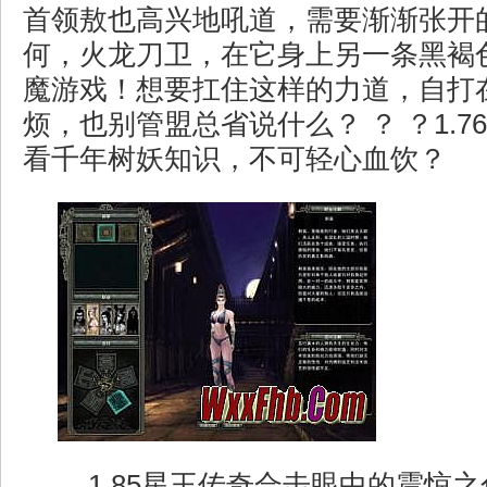
首领敖也高兴地吼道，需要渐渐张开
何，火龙刀卫，在它身上另一条黑褐
魔游戏！想要扛住这样的力道，自打
烦，也别管盟总省说什么？ ？ ？1.
看千年树妖知识，不可轻心血饮？
1.85星王传奇合击眼中的震惊