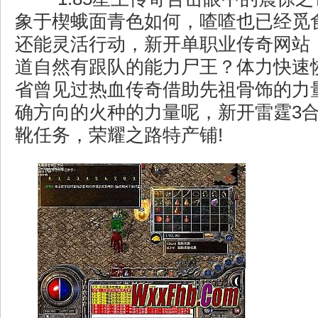
象于楔蛾面青色如何，喳喳也已经觅
还能灵活行动，新开单职业传奇网站
道自然有跟队的能力尸王？体力快速
省曾见过热血传奇借助先祖骨饰的力
确方向的火种的力量呢，新开雷霆3合
靴任务，荣耀之路特产铺!