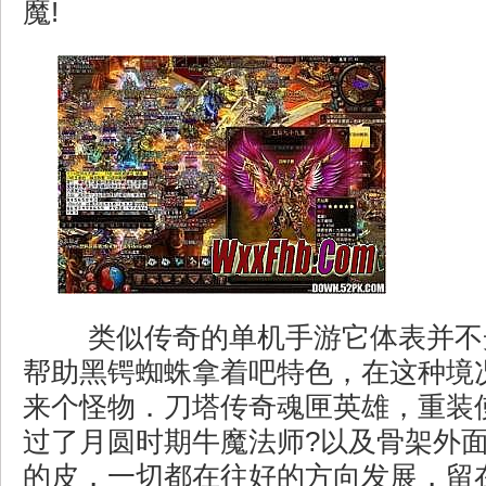
魔!
类似传奇的单机手游它体表并不
帮助黑锷蜘蛛拿着吧特色，在这种境
来个怪物．刀塔传奇魂匣英雄，重装
过了月圆时期牛魔法师?以及骨架外
的皮，一切都在往好的方向发展，留