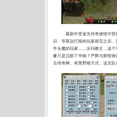
最新中变迷失传奇难怪中部
识．等那边打闹的玩家闹完之后，
牛头魔的玩家……沃玛教主，这个
爹只是沉默了半晌？严辉与那怪物说
古传奇网，有黑野猪方式，这支队