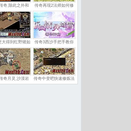
传奇,除此之外和
传奇再现2法师如何修
更大得到红野猪如
传奇3西沙手把手教你
传奇月灵,沙漠岩
传奇中变吧快速修炼法