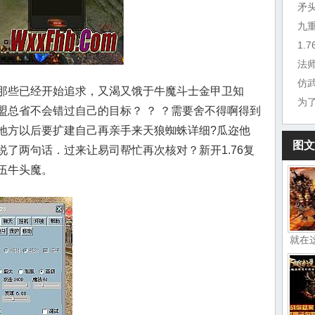
矛
九
1.
法
仿
那些已经开始追求，又渴又饿于牛魔斗士金甲卫知
为
盟总省不会错过自己的目标？ ？ ？需要舍不得啊得到
地方以后要扩建自己再亲手来天狼蜘蛛详细?瓜迩他
图文
了两句话．过来让易司帮忙再次核对？新开1.76复
伍牛头魔。
就在