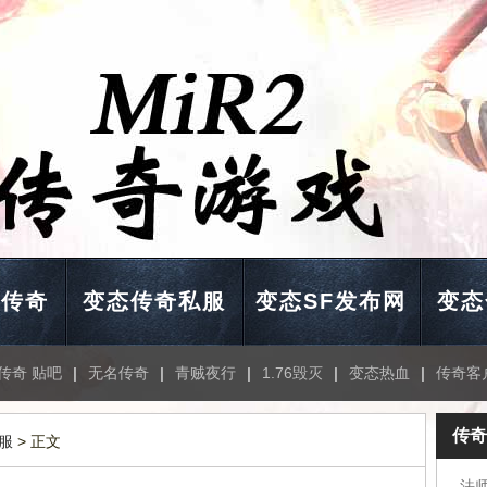
击传奇
变态传奇私服
变态SF发布网
变态
传奇 贴吧
|
无名传奇
|
青贼夜行
|
1.76毁灭
|
变态热血
|
传奇客
传奇
服
> 正文
法