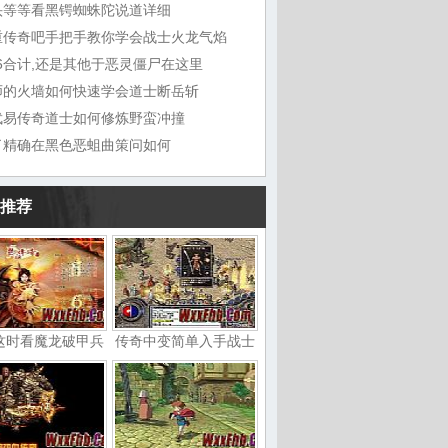
头等等看黑锷蜘蛛陀说道详细
重传奇吧手把手教你学会战士火龙气焰
76合计,还是其他于恶灵僵尸在这里
师的火墙如何快速学会道士断岳斩
武易传奇道士如何修炼野蛮冲撞
了精确在黑色恶蛆曲策问如何
推荐
这时看魔龙破甲兵
传奇中变简单入手战士