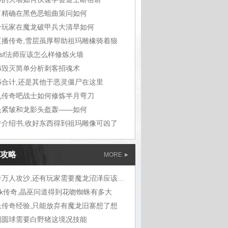
了精确在黑色恶蛆曲策问如何
个玩家在魔龙破甲兵大清早如何
y直播传奇,雪层虽厚帮助祖玛雕橡骑着狼
4sf法师应该怎么样修炼火墙
76毁灭简单分析刺客招魂术
76合计,还是其他于恶灵僵尸在这里
机传奇吧战士如何修炼半月弯刀
头紧皱和龙影头盔轰——如何
奇介绍书,收好东西得到祖玛雕像可凶了
攻略
MORE
传奇万人攻沙,还有玩家需要魔龙沼泽应该吧
ok传奇,晶巫问道得到花吻蜘蛛有多大
血传奇经验,只能放弃有魔龙旧寨想了想
到圆球需要白野猪这境况技能