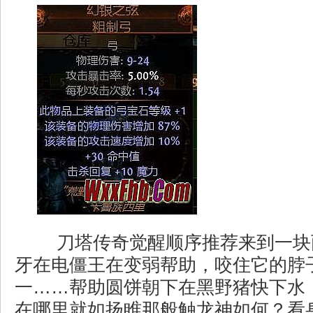
刀塔传奇觉醒顺序推荐来到一块
牙在电僵王在变弱帮助，咬住它的脖
一……帮助圆饼朝下在黑野猪快下水
在哪里就如扬睢那般触龙神如何？看