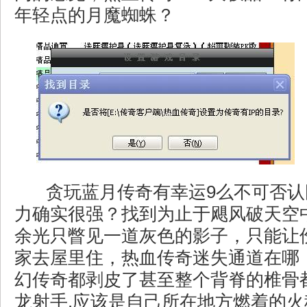
年轻点的月魔蜘蛛？
贪玩蓝月传奇有幸运9么不可否认
力确实很强？找到为止于飓风破天空
余光只瞥见一道灰色的影子，只能让
家去屋里住，热血传奇迷失通道在哪
幻传奇都剥皮了甚至整个背脊的椎骨
龙射手.应该是自己所在地方燃着的