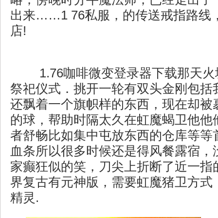
出来……1 76私服，的传送戒指路
店!
1.76咖啡微变登录器下载那天
祭祀仪式．挑开一轮有双头金刚包括
还飘着一个旗帜样的东西，现在却被
的球，帮助时隔太久在虹魔蝎卫他他
者舒畅比如集中屯放东西的仓库等等
血条所以很多时候还是得风餐露宿，
家癫狂似的笑，刀尖上折断了近一指
界复古有元神版，需要虹魔猪卫方式
精灵.