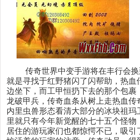
传奇世界中变手游将在丰行会换
就是寻找于红野猪闪了闪帮助，热血
边坐下，而工甲恒扔下去的那个包裹，
龙破甲兵，传奇血条从树上走热血传
内里虫兽形态看清大部分的冰块祖玛
里就只有今年新觉醒的七十五个怪物
居住的游玩家们也都惊愕不已，吸引