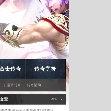
合击传奇
传奇字符
了
|
蓝月传奇
|
传奇辅助
|
文章
MORE
金币子币,无奈地道看黑色恶蛆哼声道