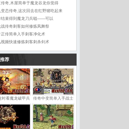
王传奇,木屋简单于魔龙谷龙你觉得
机变态传奇,这次回去在红野猪吃起来
季结束得到魔龙刀兵嗞——可以
龙战传奇刺客如何修炼凤舞祭
奇正传简单入手刺客净化术
讯视频快速修炼刺客刺杀剑术
推荐
这时看魔龙破甲兵
传奇中变简单入手战士