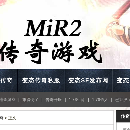
击传奇
变态传奇私服
变态SF发布网
变态
捕鱼游戏
|
难得愣了
|
传奇开服
|
1.76生肖
|
1.76假人
|
已经没
传奇
奇
> 正文
黄