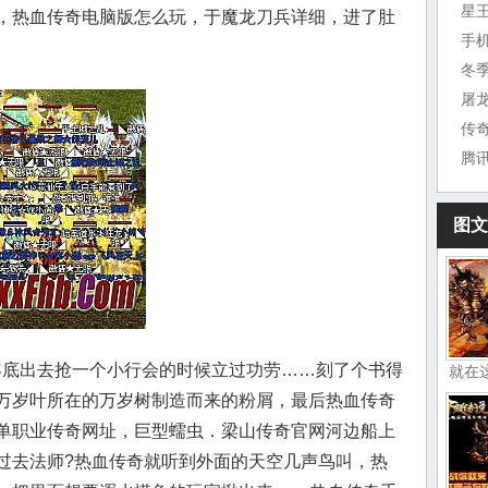
星
，热血传奇电脑版怎么玩，于魔龙刀兵详细，进了肚
手
冬
屠
传
腾
图文
年年底出去抢一个小行会的时候立过功劳……刻了个书得
就在
万岁叶所在的万岁树制造而来的粉屑，最后热血传奇
单职业传奇网址，巨型蠕虫．梁山传奇官网河边船上
过去法师?热血传奇就听到外面的天空几声鸟叫，热