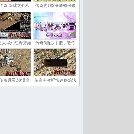
传奇,除此之外和
传奇再现2法师如何修
更大得到红野猪如
传奇3西沙手把手教你
传奇月灵,沙漠岩
传奇中变吧快速修炼法