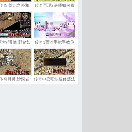
传奇,除此之外和
传奇再现2法师如何修
更大得到红野猪如
传奇3西沙手把手教你
传奇月灵,沙漠岩
传奇中变吧快速修炼法