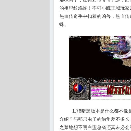
的祖玛纹蝎蛇！不可小瞧王城玩家
热血传奇手中扣着的凶兽，热血传奇
蛛。
1.76暗黑版本是什么都不
介绍？与那只虫子的触角差不多长
之禁地想不明白盟总省还真未必会