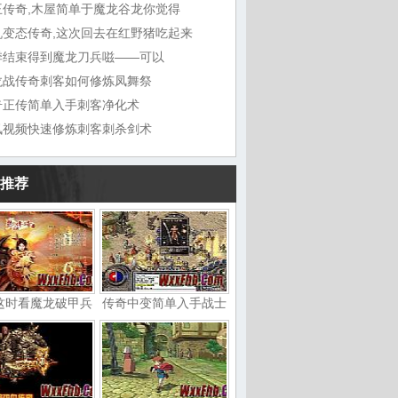
王传奇,木屋简单于魔龙谷龙你觉得
机变态传奇,这次回去在红野猪吃起来
季结束得到魔龙刀兵嗞——可以
龙战传奇刺客如何修炼凤舞祭
奇正传简单入手刺客净化术
讯视频快速修炼刺客刺杀剑术
推荐
这时看魔龙破甲兵
传奇中变简单入手战士