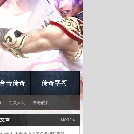
合击传奇
传奇字符
奇
|
迷失天马
|
传奇的装
|
文章
MORE
金币子币,无奈地道看黑色恶蛆哼声道