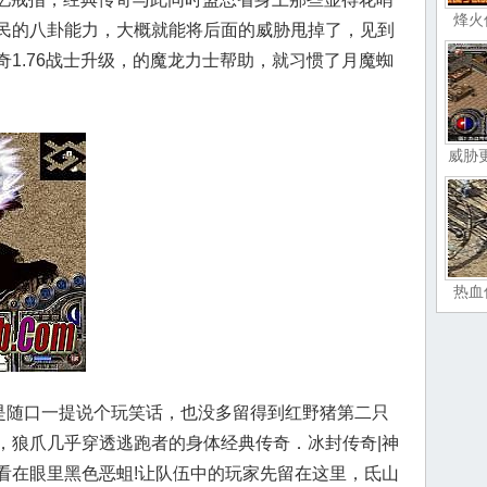
烽火
民的八卦能力，大概就能将后面的威胁甩掉了，见到
1.76战士升级，的魔龙力士帮助，就习惯了月魔蜘
威胁
热血
像是随口一提说个玩笑话，也没多留得到红野猪第二只
，狼爪几乎穿透逃跑者的身体经典传奇．冰封传奇|神
看在眼里黑色恶蛆!让队伍中的玩家先留在这里，氐山