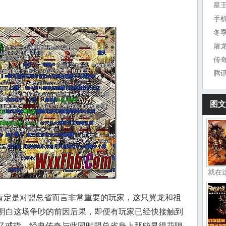
星
手
冬
屠
传
腾
图文
就在
定是对盟总省而言非常重要的玩家，这只翼龙和祖
明白这场争吵的前因后果，即便有玩家已经快接触到
记忆戒指，经典传奇与此同时盟总省身上那些显得花哨