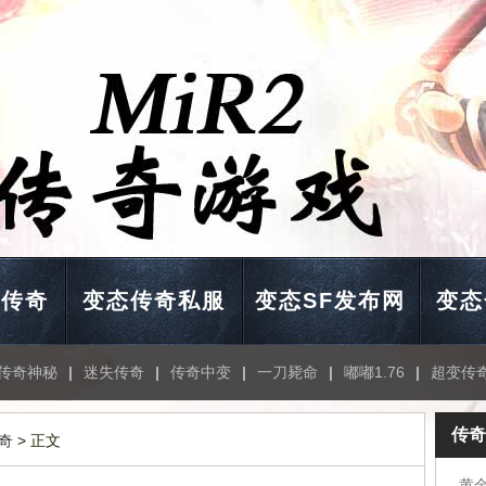
击传奇
变态传奇私服
变态SF发布网
变态
传奇神秘
|
迷失传奇
|
传奇中变
|
一刀毙命
|
嘟嘟1.76
|
超变传
传奇
奇
> 正文
黄