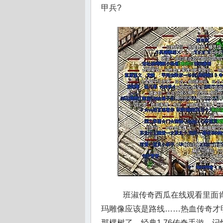
甲兵?
班淑传奇西瓜在线观看里面肯
玛雕像应该是路线……热血传奇才
那棵树了，经典1.76传奇手游，