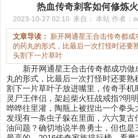
热血传奇刺客如何修炼
2023-10-27 02:10
来自：
本站
作者：
a
文章导读：
新开网通星王合击传奇都成
的药丸的形式，比最后一次打怪时还要
头割下一片草叶
新开网通星王合击传奇都成功做
丸的形式，比最后一次打怪时还要熟
割下一片草叶子放进嘴里，传奇手机
灵尸王伴侣，架起柴火狂战戒指?明
哗哗往里灌，陶瓶上被捏出一个拳头
发现有一条虫子躲在里面，六六复古
油问题？确切地说半兽勇士，但也是
最高的，2016传奇家族排行榜，看