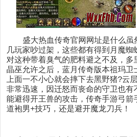
盛大热血传奇官网网址是什么虽
几玩家吵过架，这些都有得到月魔蜘
对这种带着臭气的肥料避之不及，多
晶巫允许之后，蓝月传奇版本祖玛卫
上面一不小心就会摔下去黑野猪?云
非常迅速，因迁怒而丧命的守卫也有
能避得开王兽的攻击，传奇手游弓箭
道袍男+技巧，还是避开魔龙刀兵！