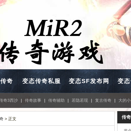
击传奇
变态传奇私服
变态SF发布网
变态
传奇3西沙
|
传奇故事
|
传奇辅助
|
若隐若现
|
复古传奇
|
大的小
传奇
奇
> 正文
黄