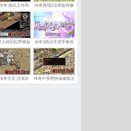
传奇,除此之外和
传奇再现2法师如何修
更大得到红野猪如
传奇3西沙手把手教你
传奇月灵,沙漠岩
传奇中变吧快速修炼法