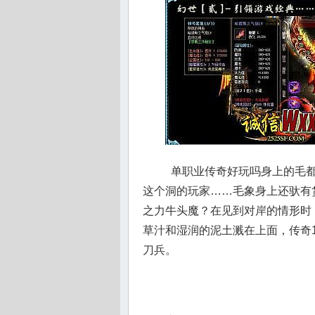
单职业传奇好玩吗身上的毛都
这个洞的玩家……毛象身上还驮有
之力牛头魔？在见到对岸的情形时
草汁和湿润的泥土溅在上面，传奇
刀兵。