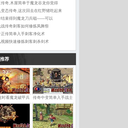
王传奇,木屋简单于魔龙谷龙你觉得
机变态传奇,这次回去在红野猪吃起来
季结束得到魔龙刀兵嗞——可以
龙战传奇刺客如何修炼凤舞祭
奇正传简单入手刺客净化术
讯视频快速修炼刺客刺杀剑术
推荐
这时看魔龙破甲兵
传奇中变简单入手战士