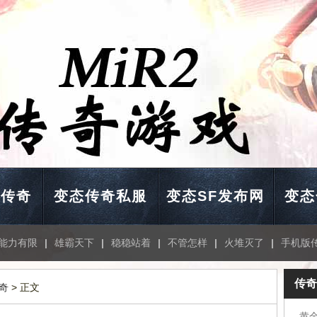
击传奇
变态传奇私服
变态SF发布网
变态
能力有限
|
雄霸天下
|
稳稳站着
|
不管怎样
|
火堆灭了
|
手机版
传奇
奇
> 正文
黄