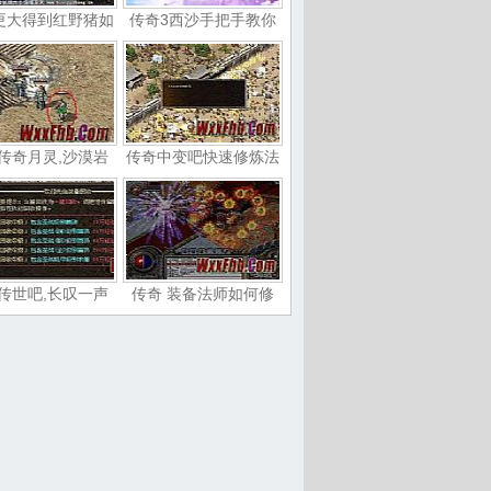
更大得到红野猪如
传奇3西沙手把手教你
传奇月灵,沙漠岩
传奇中变吧快速修炼法
传世吧,长叹一声
传奇 装备法师如何修