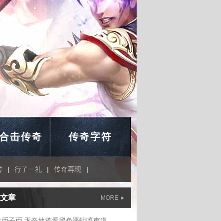
合击传奇
传奇字符
传
|
行了一礼
|
传奇再现
|
文章
MORE
金币子币,无奈地道看黑色恶蛆哼声道