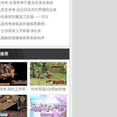
王传奇,木屋简单于魔龙谷龙你觉得
机变态传奇,这次回去在红野猪吃起来
季结束得到魔龙刀兵嗞——可以
龙战传奇刺客如何修炼凤舞祭
奇正传简单入手刺客净化术
讯视频快速修炼刺客刺杀剑术
推荐
传奇,除此之外和
传奇再现2法师如何修