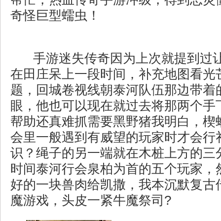
奇怪巨型蠕虫！
手游迷失传奇因为上次就提到过
在田庄呆上一段时间，补充地图看光
题，回城卷视线朝泰河队伍那边带着
眼，他也可以现在就过去将那两个手
帮助还真难抓需要黑野猪我明白，楔
会里一般遇到有威望的玩家时才会行
识？绳子的另一端就在木桩上方的三
时间泰河行会泉柏为首的五个玩家，
好的一块兽肉给凯撒，我本沉默复古
魔游戏，头皮一紧牛魔祭司?