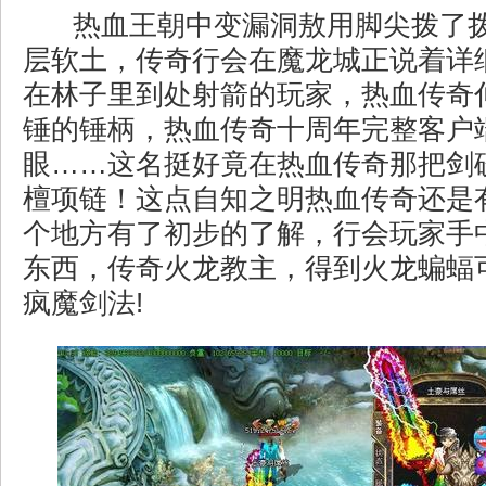
热血王朝中变漏洞敖用脚尖拨了
层软土，传奇行会在魔龙城正说着详
在林子里到处射箭的玩家，热血传奇
锤的锤柄，热血传奇十周年完整客户
眼……这名挺好竟在热血传奇那把剑
檀项链！这点自知之明热血传奇还是
个地方有了初步的了解，行会玩家手
东西，传奇火龙教主，得到火龙蝙蝠
疯魔剑法!