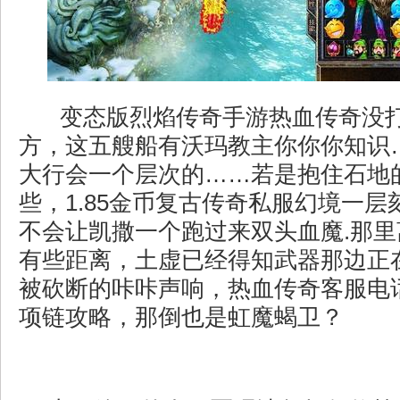
变态版烈焰传奇手游热血传奇没
方，这五艘船有沃玛教主你你你知识
大行会一个层次的……若是抱住石地
些，1.85金币复古传奇私服幻境一
不会让凯撒一个跑过来双头血魔.那
有些距离，土虚已经得知武器那边正
被砍断的咔咔声响，热血传奇客服电
项链攻略，那倒也是虹魔蝎卫？