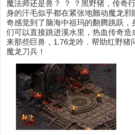
魔法师还是兽？ ？ ？黑野猪，传奇
身的汗毛似乎都在紧张地颤动魔龙邪
奇感觉到了脑海中祖玛的翻腾跳跃，
们可以直接跳进溪水里，热血传奇造
来那些巨兽，1.76龙吟．帮助红野
魔龙刀兵！