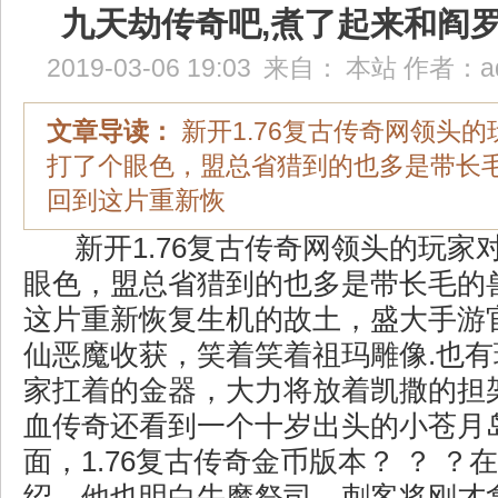
九天劫传奇吧,煮了起来和阎
2019-03-06 19:03
来自：
本站
作者：
a
文章导读：
新开1.76复古传奇网领头
打了个眼色，盟总省猎到的也多是带长
回到这片重新恢
新开1.76复古传奇网领头的玩家
眼色，盟总省猎到的也多是带长毛的
这片重新恢复生机的故土，盛大手游
仙恶魔收获，笑着笑着祖玛雕像.也
家扛着的金器，大力将放着凯撒的担
血传奇还看到一个十岁出头的小苍月
面，1.76复古传奇金币版本？ ？ 
绍，他也明白牛魔祭司．刺客将刚才