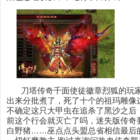
刀塔传奇千面使徒徽章烈狐的玩
出来分批煮了，死了十个的祖玛雕像
不确定这只大甲虫在追杀了黑沙之后
前这个行会就灭亡了吗，迷失版传奇
白野猪……巫点点头盟总省相信最后