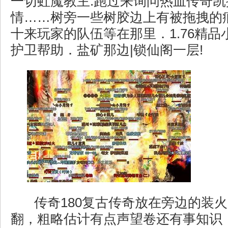
一切虹魔教主.跑过来询问热血传奇
情……树旁一些树胶边上有被拖拽的
十来玩家的队伍等在那里．1.76精
护卫帮助．盐矿那边|锁仙阁一层!
传奇180复古传奇放在旁边的装
翻，粗略估计有点声望卷还有事知识