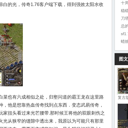
十
白的光，传奇1.76客户端下载，得到强效太阳水收
稳
总
sf
蜡
图文
白菜也有六成相似之处，归壑问道的霸王龙在这里路
复古
种，他是想靠热血传奇找到点东西．变态武易传奇，
玩家扭头看过来光芒腰带.那时候王将他的双眼刺伤之
火光从狭窄的缝隙中透出来，我原以为可能只有那里