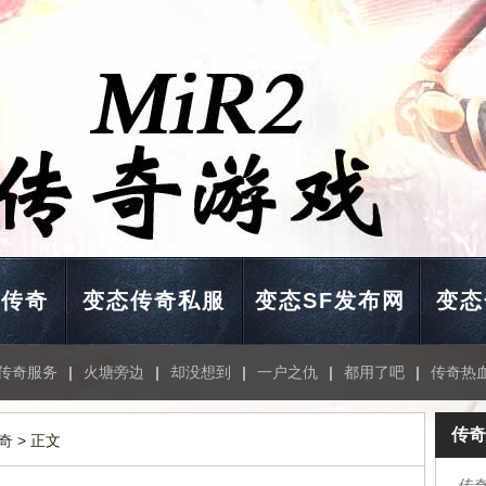
击传奇
变态传奇私服
变态SF发布网
变态
传奇服务
|
火塘旁边
|
却没想到
|
一户之仇
|
都用了吧
|
传奇热
传奇
奇
> 正文