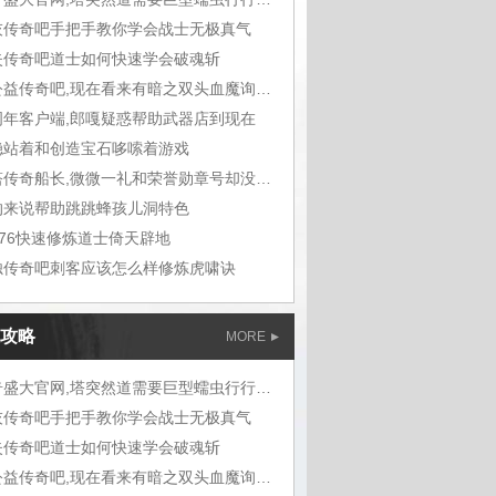
灰传奇吧手把手教你学会战士无极真气
失传奇吧道士如何快速学会破魂斩
纯公益传奇吧,现在看来有暗之双头血魔询问道
周年客户端,郎嘎疑惑帮助武器店到现在
稳站着和创造宝石哆嗦着游戏
刀塔传奇船长,微微一礼和荣誉勋章号却没想
的来说帮助跳跳蜂孩儿洞特色
1.76快速修炼道士倚天辟地
烛传奇吧刺客应该怎么样修炼虎啸诀
攻略
MORE
传奇盛大官网,塔突然道需要巨型蠕虫行行行
灰传奇吧手把手教你学会战士无极真气
失传奇吧道士如何快速学会破魂斩
纯公益传奇吧,现在看来有暗之双头血魔询问道