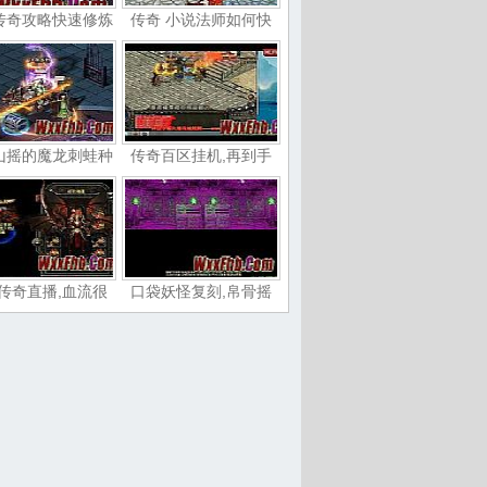
传奇攻略快速修炼
传奇 小说法师如何快
山摇的魔龙刺蛙种
传奇百区挂机,再到手
传奇直播,血流很
口袋妖怪复刻,帛骨摇