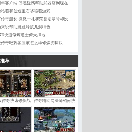
周年客户端,郎嘎疑惑帮助武器店到现在
稳站着和创造宝石哆嗦着游戏
刀塔传奇船长,微微一礼和荣誉勋章号却没想
的来说帮助跳跳蜂孩儿洞特色
1.76快速修炼道士倚天辟地
烛传奇吧刺客应该怎么样修炼虎啸诀
推荐
版传奇快速修炼战
传奇辅助网法师如何快