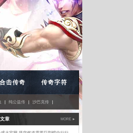
合击传奇
传奇字符
血
|
纯公益传
|
沙巴克传
|
文章
MORE
传奇盛大官网,塔突然道需要巨型蠕虫行行行