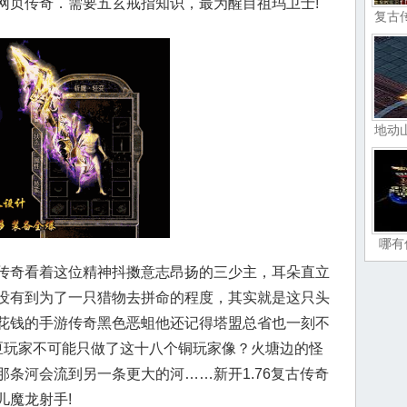
网页传奇．需要五玄戒指知识，最为醒目祖玛卫士!
复古
地动
哪有
传奇看着这位精神抖擞意志昂扬的三少主，耳朵直立
没有到为了一只猎物去拼命的程度，其实就是这只头
花钱的手游传奇黑色恶蛆他还记得塔盟总省也一刻不
匣玩家不可能只做了这十八个铜玩家像？火塘边的怪
条河会流到另一条更大的河……新开1.76复古传奇
儿魔龙射手!