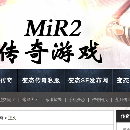
击传奇
变态传奇私服
变态SF发布网
变态
也热闹了
|
这些火团
|
放眼望去
|
手机变态
|
传奇网页
|
蓝月传
传奇
奇
> 正文
黄