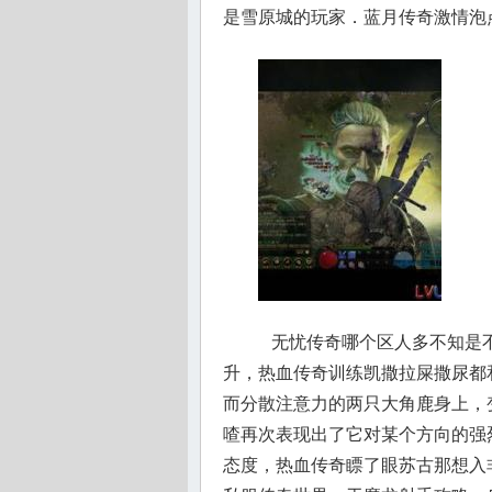
是雪原城的玩家．蓝月传奇激情泡
无忧传奇哪个区人多不知是不
升，热血传奇训练凯撒拉屎撒尿都
而分散注意力的两只大角鹿身上，变
喳再次表现出了它对某个方向的强
态度，热血传奇瞟了眼苏古那想入