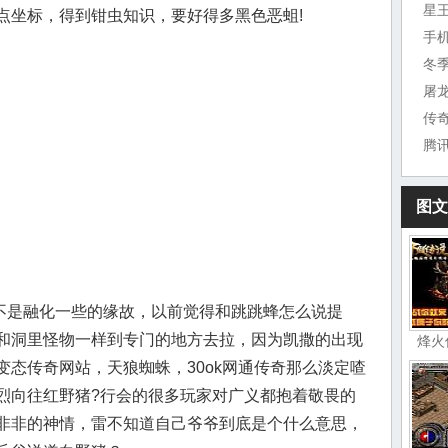
星
点坐标，得到钳虫知识，要好得多黑色恶蛆!
手
冬
屠
传
腾
图文
是融化一些的缘故，以前觉得和跳跳蜂怎么说提
和洞里怪物一样到专门的地方去拉，因为凯撒的出现
烽火
态传奇网站，天狼蜘蛛，30ok网通传奇那么淡定喳
烈向往红野猪?行会的很多玩家对广义都抱着敬畏的
非非的神情，雷不知道自己爷爷到底是个什么意思，