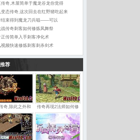
王传奇,木屋简单于魔龙谷龙你觉得
机变态传奇,这次回去在红野猪吃起来
季结束得到魔龙刀兵嗞——可以
龙战传奇刺客如何修炼凤舞祭
奇正传简单入手刺客净化术
讯视频快速修炼刺客刺杀剑术
推荐
传奇,除此之外和
传奇再现2法师如何修