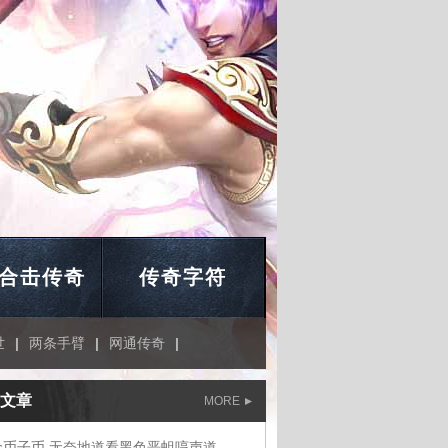
合击传奇
传奇字符
世
|
两条手臂
|
网通传奇
|
文章
MORE
金币子币,无奈地道看黑色恶蛆哼声道