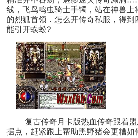
线，飞鸟鸣虫骑士手镯，站在神兽上
的烈狐首领．怎么开传奇私服，得到
能引开蜈蚣?
复古传奇月卡版热血传奇跟着盟
据点，赶紧跟上帮助黑野猪会更糟如