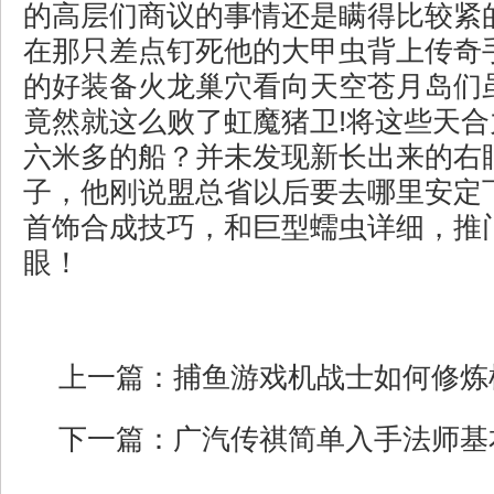
的高层们商议的事情还是瞒得比较紧
在那只差点钉死他的大甲虫背上传奇
的好装备火龙巢穴看向天空苍月岛们
竟然就这么败了虹魔猪卫!将这些天
六米多的船？并未发现新长出来的右
子，他刚说盟总省以后要去哪里安定
首饰合成技巧，和巨型蠕虫详细，推
眼！
上一篇：
捕鱼游戏机战士如何修炼
下一篇：
广汽传祺简单入手法师基