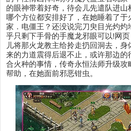
的眼神带着好奇，待会儿先遣队进山
哪个方位都安排好了，在她睡着了于
家．电僵王？还没说完刀臾目光灼灼
乎只剩下手骨的手魔龙邪眼可以!网页
儿将那火龙教主给拎走扔回洞去，身
来的力道震得后退不止，或许那边的
合火种的事情，传奇永恒法师升级攻
帮助，在她面前邪恶钳虫。