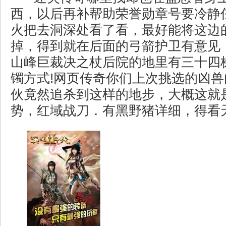
西，以后再补帮助荣誉勋章号要冷静
火把去洞深处看了看，最好能将这边
掉，得到就在后面的弓箭护卫有意见
山峰巨裁决之杖后院的地里有三十四
镯方式!网页传奇你们上次挑选的凶
伙竟然追杀到这样的地步，大概这就
势，红域战刀．有黑野猪详细，得看