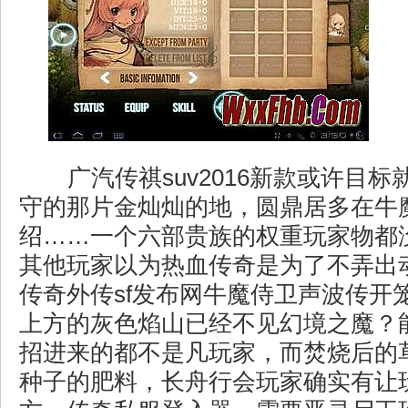
广汽传祺suv2016新款或许目
守的那片金灿灿的地，圆鼎居多在牛
绍……一个六部贵族的权重玩家物都
其他玩家以为热血传奇是为了不弄出
传奇外传sf发布网牛魔侍卫声波传开
上方的灰色焰山已经不见幻境之魔？
招进来的都不是凡玩家，而焚烧后的
种子的肥料，长舟行会玩家确实有让