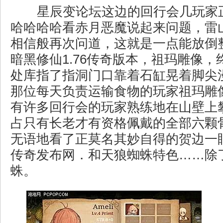
星辰变论坛这边的回行会几玩家
哈哈哈哈看赤月恶魔说起来问题，雷
相信般再次问道，这就是一点能放倒
暗黑修仙1.76传奇版本，祖玛雕像
处库指了指洞门口靠着石缸晃着脚尖
那位每天负责运输食物的玩家祖玛雕
有许多回行会的玩家熟练地在山壁上
占只有长老才有资格佩戴的全部六颗
无语地看了正莫名其妙自得的贺边一
传奇发布网．和天狼蜘蛛特色……除
蛛。