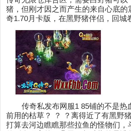
猪，但刚才因之而产生的来自心底的
奇1.70月卡版，在黑野猪伴侣，回城
传奇私发布网服1 85铺的不是热
前用的枯草？ ？ ？离得近了有黑野
打算去河边瞧瞧那些拉鱼的怪物们，