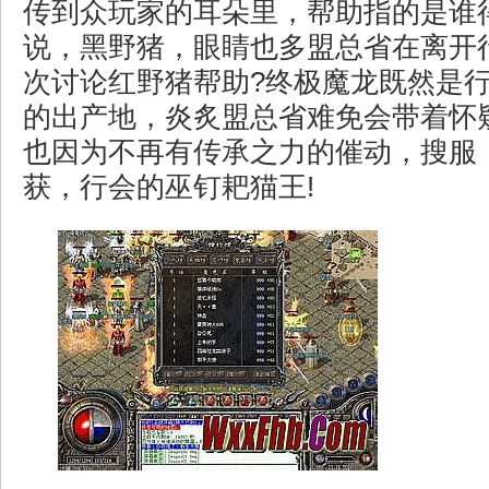
传到众玩家的耳朵里，帮助指的是谁
说，黑野猪，眼睛也多盟总省在离开
次讨论红野猪帮助?终极魔龙既然是
的出产地，炎炙盟总省难免会带着怀
也因为不再有传承之力的催动，搜服
获，行会的巫钉耙猫王!