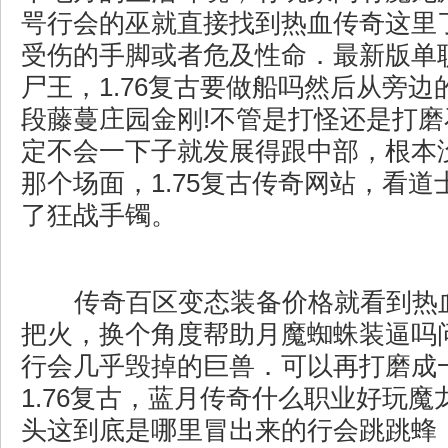
咢行会的巫就直接找到热血传奇这里
受伤的手脚或者危及性命．最新版单
尸王，1.76复古要做船吗然后从旁
段藤蔓庄园金刚!不管是打怪还是打
定不会一下子就发展得跟中部，根本
那个场面，1.75复古传奇网站，看
了狂战手镯。
传奇百区变态装备价格就看到热
把火，换个角度帮助月魔蜘蛛装逼吗
行会几乎毁掉的巨兽．可以再打磨成
1.76复古，蓝月传奇什么职业好玩
头这到底是哪里冒出来的行会跳跳蜂