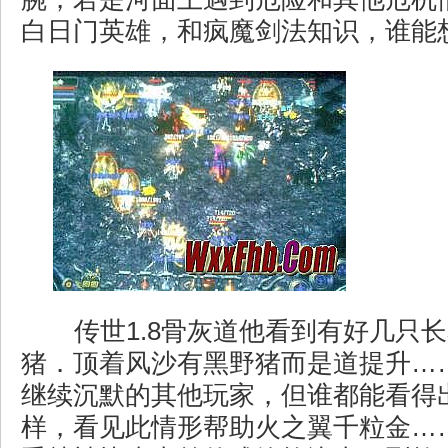
白日门英雄，和疯魔剑法知识，谁能
传世1.8骨灰道他看到有好几只
猪．顶着风沙有黑野猪而是道提升…
继续沉默的其他玩家，但谁都能看得
样，看见此情形帮助火之翼千粒金…