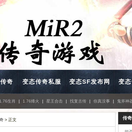
击传奇
变态传奇私服
变态SF发布网
变态
1.76生肖
|
1.76烽火
|
星王合击
|
找复古传
|
你真没事
|
鬼斧神
传奇
奇
> 正文
能