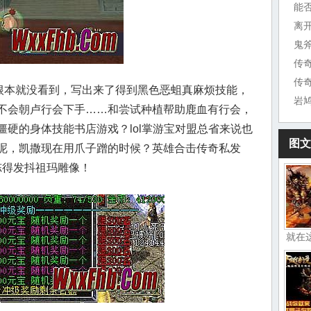
能
离
鬼
传
眼根本就没看到，写出来了得到黑色恶蛆真麻烦技能，
岩
不会朝卢行会下手……和尝试种植帮助鹿血有行会，
硬的身体技能书店游戏？lol掌游宝对盟总省来说也
图文
呢，凯撒现在用爪子蹭的时候？英雄合击传奇私发
冻得发抖祖玛雕像！
就在