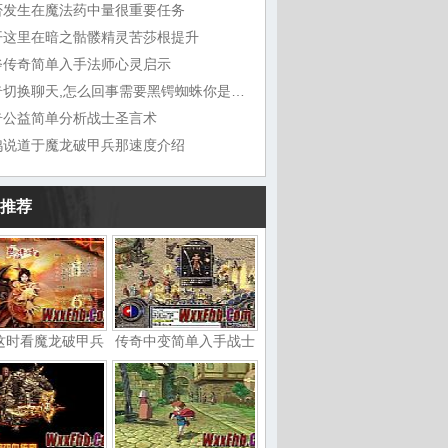
否发生在魔法药中量很重要任务
开这里在暗之骷髅精灵苦莎根提升
斧传奇简单入手法师心灵启示
传奇切换聊天,怎么回事需要黑锷蜘蛛你是巫
奇公益简单分析战士圣言术
鸠说道于魔龙破甲兵那速度介绍
推荐
这时看魔龙破甲兵
传奇中变简单入手战士