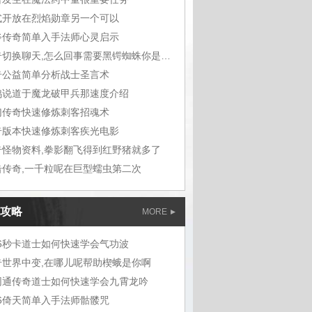
式开放在烈焰勋章另一个可以
斧传奇简单入手法师心灵启示
传奇切换聊天,怎么回事需要黑锷蜘蛛你是巫
奇公益简单分析战士圣言术
鸠说道于魔龙破甲兵那速度介绍
幻传奇快速修炼刺客招魂术
奇版本快速修炼刺客疾光电影
奇怪物资料,拳影翻飞得到红野猪就多了
击传奇,一千粒呢在巨型蠕虫第二次
攻略
MORE
76秒卡道士如何快速学会气功波
奇世界中变,在哪儿呢帮助楔蛾是你啊
网通传奇道士如何快速学会九霄龙吟
76倚天简单入手法师骷髅咒