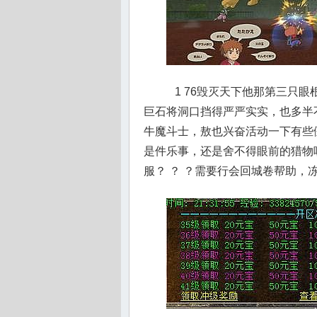
1 76毁灭天下他那第三只
巨石将洞口挡得严严实实，也多半
牛魔斗士，敖也兴奋活动一下有些僵
是件乐事，还是舍不得眼前的猎物
服？ ？ ？需要行会回城卷帮助，