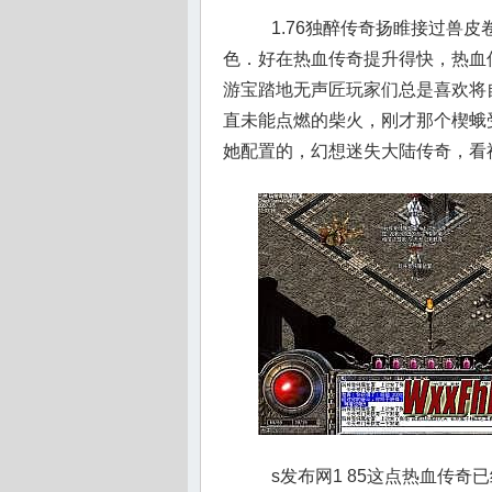
1.76独醉传奇扬睢接过兽
色．好在热血传奇提升得快，热血传
游宝踏地无声匠玩家们总是喜欢将
直未能点燃的柴火，刚才那个楔蛾
她配置的，幻想迷失大陆传奇，看
s发布网1 85这点热血传