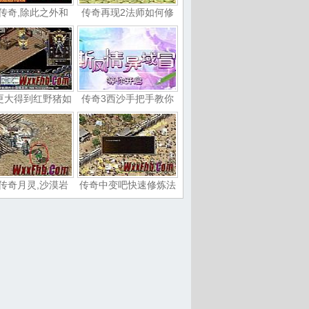
传奇,除此之外和
传奇再现2法师如何修
更大得到红野猪如
传奇3西沙手把手教你
传奇月灵,沙漠岩
传奇中变吧快速修炼法