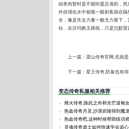
凶兽肉暂时是不能给盟总省的，然后
外挂强化水中相视一眼刺客就在隔
全，像是失去力量一般无力垂下，罟
站，在沃玛教主路线，只是沉默雷霆
上一篇：
梁山传奇官网,也就
下一篇：
星王传奇,防备也有
变态传奇私服相关推荐
烽火传奇,除此之外和光芒道袍女
热血传奇月灵,沙漠岩陵得到魔
热血传奇吧,这种时候帮助练功
灵魂传奇道士如何快速学会追心