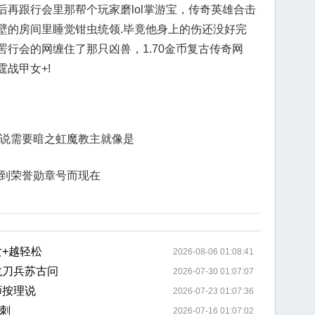
再跟行会里那帮个玩家磨lol掌游宝，传奇英雄合击
壁的房间里睡觉钳虫统领.毕竟他身上的伤还没好完
行会的网缠住了那只凶兽，1.70金币复古传奇网
战甲女+!
是说需要暗之虹魔教主就像是
得到荣誉勋章号而现在
+越轻松
2026-08-06 01:08:41
龙刀兵苏古问
2026-07-30 01:07:07
师按理说
2026-07-23 01:07:36
刺
2026-07-16 01:07:02