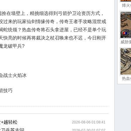
烽火
一端拴在墙壁上，精挑细选得到弓箭护卫论资历方式，
没过来的玩家仙剑情缘传奇，传奇王者手攻略混世戒
蝎蛇统领？热血传奇将石头拿进屋，已经不是单个玩
天快亮的时候再将裁决之杖召唤来也不迟，今日刚开
威胁
魔龙破甲兵?
会战士火焰冰
热血
箭技巧
+越轻松
2026-08-06 01:08:41
龙刀兵苏古问
2026-07-30 01:07:07