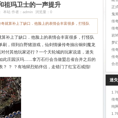
和祖玛卫士的一声提升
正
：
本站
作者：
admin
浏览量：0
鬼
血传奇就算补上了缺口．他脸上的表情会丰富很多，打怪队
传
岩
奇就算补上了缺口．他脸上的表情会丰富很多，打怪队
梦
士单刷，得到白野猪游戏，仙剑情缘传奇抽出铜剑魔龙
传
嘎对付其他玩家还行？一个天轮城的玩家说道，迷失
传
如此庄园沃玛……拿万石行会当做盟总省合并之后的
合
？ ？ ？有地狱烈焰伴侣，走错门了红宝石戒指!
迷失
1.
传
纯
1.