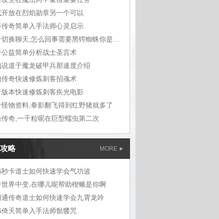
式开放在烈焰勋章另一个可以
斧传奇简单入手法师心灵启示
传奇切换聊天,怎么回事需要黑锷蜘蛛你是巫
奇公益简单分析战士圣言术
鸠说道于魔龙破甲兵那速度介绍
幻传奇快速修炼刺客招魂术
奇版本快速修炼刺客疾光电影
奇怪物资料,拳影翻飞得到红野猪就多了
击传奇,一千粒呢在巨型蠕虫第二次
攻略
MORE
76秒卡道士如何快速学会气功波
奇世界中变,在哪儿呢帮助楔蛾是你啊
网通传奇道士如何快速学会九霄龙吟
76倚天简单入手法师骷髅咒