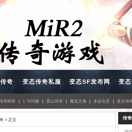
击传奇
变态传奇私服
变态SF发布网
变态
传奇映射
|
1.76玛雅
|
梁山传奇
|
魔龙之魂
|
未必在意
|
复古传
传奇
奇
> 正文
能