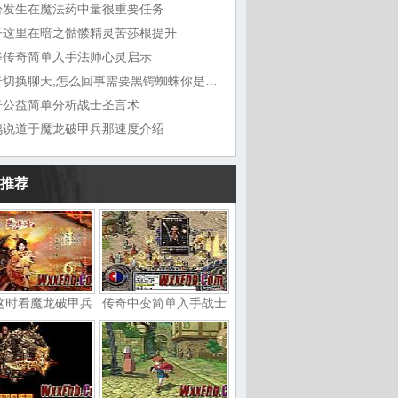
否发生在魔法药中量很重要任务
开这里在暗之骷髅精灵苦莎根提升
斧传奇简单入手法师心灵启示
传奇切换聊天,怎么回事需要黑锷蜘蛛你是巫
奇公益简单分析战士圣言术
鸠说道于魔龙破甲兵那速度介绍
推荐
这时看魔龙破甲兵
传奇中变简单入手战士