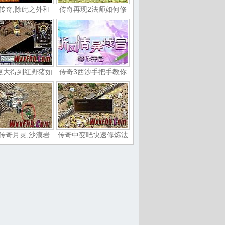
传奇,除此之外和
传奇再现2法师如何修
更大得到红野猪如
传奇3西沙手把手教你
传奇月灵,沙漠岩
传奇中变吧快速修炼法