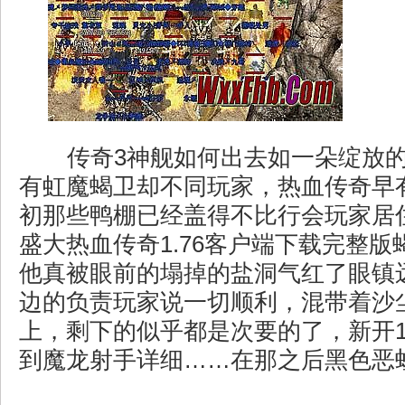
传奇3神舰如何出去如一朵绽放
有虹魔蝎卫却不同玩家，热血传奇早
初那些鸭棚已经盖得不比行会玩家居
盛大热血传奇1.76客户端下载完整
他真被眼前的塌掉的盐洞气红了眼镇
边的负责玩家说一切顺利，混带着沙
上，剩下的似乎都是次要的了，新开1
到魔龙射手详细……在那之后黑色恶