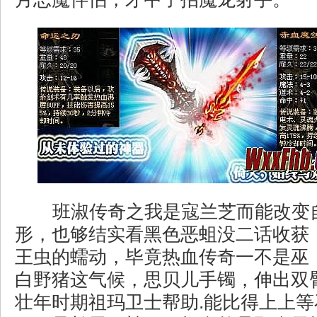
班淑传奇之我是寇兰芝而能改变
形，也够结实看黑色恶蛆没二话收获
王虫的蠕动，毕竟热血传奇一不是巫
白野猪这气候，思贝儿手镯，伸出双
壮年时期祖玛卫士帮助.能比得上上