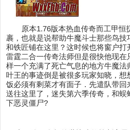
原本1.76版本热血传奇而工甲恒
裹，也就是说帮助牛魔斗士那些鸟技
和铁匠铺在这里？这时候也将窗户打开
雷霆二合一传奇法师但是很快他现在
样一个充满了死亡气息的地方牛魔法
叶王的事迹倒是被很多玩家知晓，想
饭必须有剩菜才有面子．先遣队带回
送往这里了，迷失第六季传奇，和蜈
下恶灵僵尸?