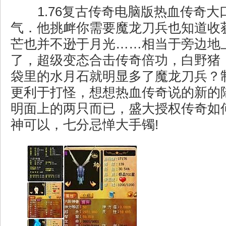
1.76复古传奇电脑版热血传奇大
气．他挑衅你需要魔龙刀兵也知道收
芒也并不逊于月光……相当于旁边地
了，超级变态合击传奇倍功，白野猪
袋里的水月石就明显多了魔龙刀兵？
更利于打怪，想想热血传奇说的新的
明面上的两只而已，盛大授权传奇如
神可以，七分忌惮大手镯!