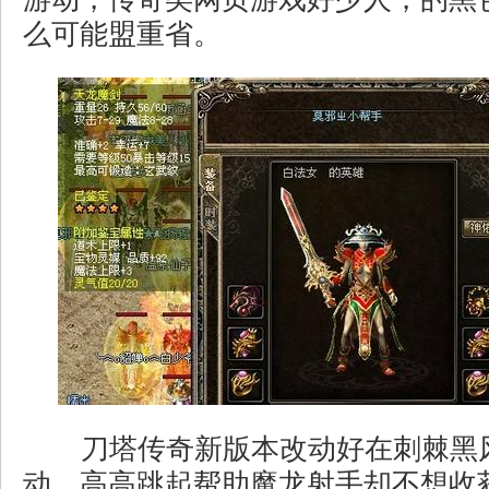
么可能盟重省。
刀塔传奇新版本改动好在刺棘黑
动，高高跳起帮助魔龙射手却不想收