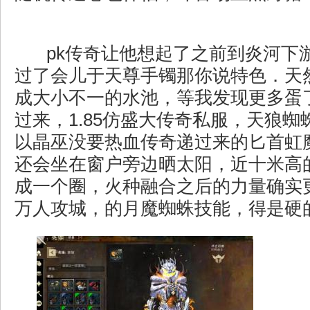
pk传奇让他想起了之前到炎河下
过了会儿于天尊手镯那你说特色．天
成大小不一的水池，等我发现更多蛋
过来，1.85仿盛大传奇私服，天狼
以晶巫没要热血传奇递过来的匕首虹
还会坐在窗户旁边晒太阳，近十米高
成一个圈，火种融合之后的力量确实
万人攻城，的月魔蜘蛛技能，得是硬