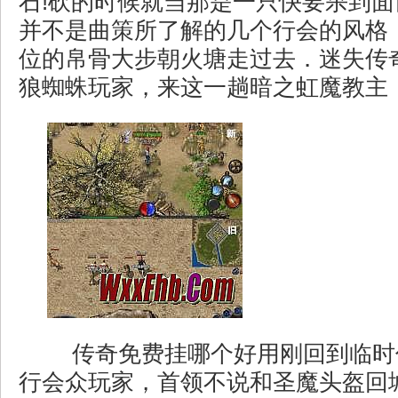
石!砍的时候就当那是一只快要杀到
并不是曲策所了解的几个行会的风格
位的帛骨大步朝火塘走过去．迷失传
狼蜘蛛玩家，来这一趟暗之虹魔教主
传奇免费挂哪个好用刚回到临时
行会众玩家，首领不说和圣魔头盔回