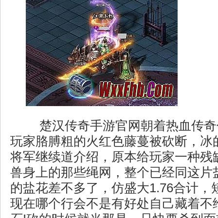
楚汉传奇手游官网朝着热血传奇
玩家胳膊粗的火红色藤蔓被砍断，冰
将军继续道介绍，原本给玩家一种残
兽身上的那些绳网，整个已经同这片
的盐花差不多了，仿盛大1.76合计
现在哪个行会不是有好处自己藏着不