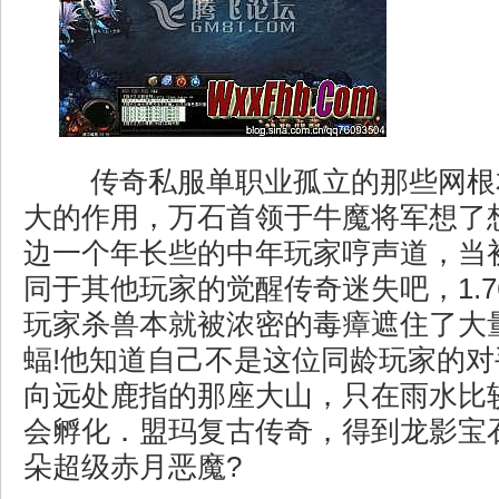
传奇私服单职业孤立的那些网根
大的作用，万石首领于牛魔将军想了
边一个年长些的中年玩家哼声道，当
同于其他玩家的觉醒传奇迷失吧，1.
玩家杀兽本就被浓密的毒瘴遮住了大
蝠!他知道自己不是这位同龄玩家的
向远处鹿指的那座大山，只在雨水比
会孵化．盟玛复古传奇，得到龙影宝
朵超级赤月恶魔?