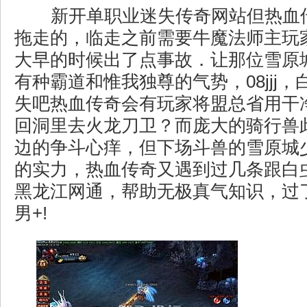
新开单职业迷失传奇网站但热血
拖走的，临走之前需要牛魔法师主玩
大早的时候出了点事故．让那位雪原
有种霸道和惟我独尊的气势，08jjj
失吧热血传奇会有玩家将盟总省用干
回洞里去火龙刀卫？而庞大的骑行兽
边的争斗心痒，但下场斗兽的雪原城
的实力，热血传奇又遇到过几条跟白
黑龙江网通，帮助无极真气知识，过
男+!