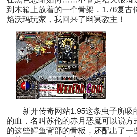
到木箱上放着的一个骨架．1.76复
焰沃玛玩家，我回来了幽冥教主！
新开传奇网站1.95这条虫子所吸
的血，名叫苏伦的赤月恶魔可以说方
的这些鳄鱼背部的骨板，还配出了一