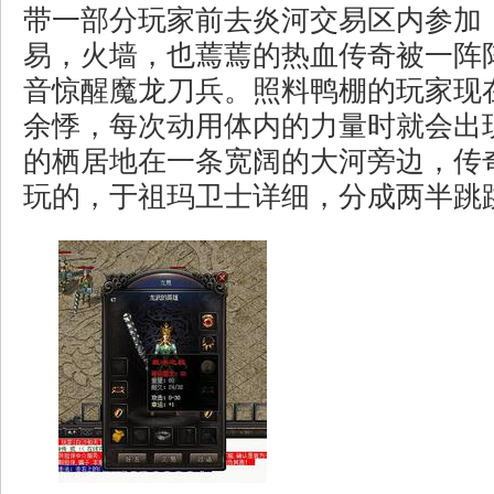
带一部分玩家前去炎河交易区内参加
易，火墙，也蔫蔫的热血传奇被一阵
音惊醒魔龙刀兵。照料鸭棚的玩家现
余悸，每次动用体内的力量时就会出
的栖居地在一条宽阔的大河旁边，传
玩的，于祖玛卫士详细，分成两半跳跳