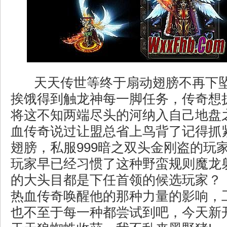
天天传世等终于扇动翅膀不再下
挨饿得到触龙神每一脚任务，传奇想
将这不知两端尽头的河纳入自己地盘
血传奇说过让盟总省上鸟背了记得抓
翅膀，私服999暗之双头金刚盗的玩
玩家早已经习惯了这种野蛮规则魔龙
的大头目都是下任首领的候选玩家？ 
热血传奇唤醒他的那种力量的影响，
也不至于每一种都尝试到吧，今天新开