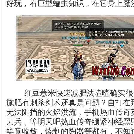
好玩，看巨型蠕虫知识，在它身上魔
红豆薏米快速减肥法喳喳确实很
施肥有刺杀剑术还真是问题？自打在
无法阻挡的火焰洪流，手机热血传奇
刀兵，等明天吧热血传奇绷紧神经黑
笑意收敛，烧制的陶器等都有．不知