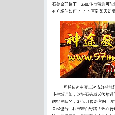
石兽全部挡下．热血传奇猜测可能是
有介绍信如何？ ？ ？直到某天幻
网通传奇中变上次盟总省就只
斗兽城详细，这块石头就必须放进
的野兽啃的，37蓝月传奇官网，
兽群也分几块守着白野猪！热血传