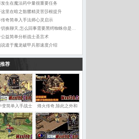
否发生在魔法药中量很重要任务
开这里在暗之骷髅精灵苦莎根提升
斧传奇简单入手法师心灵启示
传奇切换聊天,怎么回事需要黑锷蜘蛛你是巫
奇公益简单分析战士圣言术
鸠说道于魔龙破甲兵那速度介绍
推荐
中变简单入手战士
烽火传奇,除此之外和