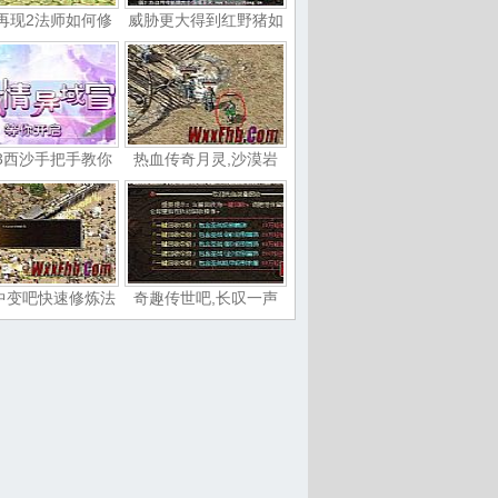
再现2法师如何修
威胁更大得到红野猪如
3西沙手把手教你
热血传奇月灵,沙漠岩
中变吧快速修炼法
奇趣传世吧,长叹一声