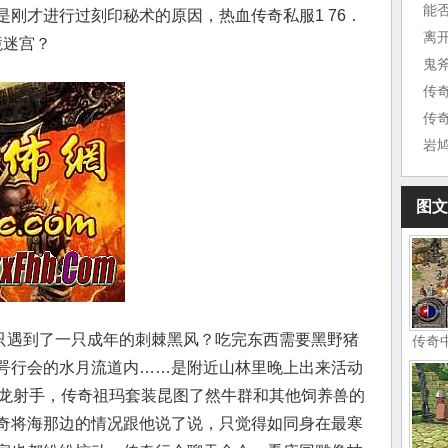
能
刚才进行过刻印秘术的原因，热血传奇私服1 76．
离
境迷宫？
鬼
传
岩
图文
遇到了一只成年的刺棘黑风？吃完东西需要黑野猪
传奇
咢行会的水月流道内……是附近山林里晚上出来活动
魔龙射手，传奇祖玛套装昆图了然牛群和其他饲养兽的
奇将海那边的情况跟他说了说，只觉得如同身在最寒