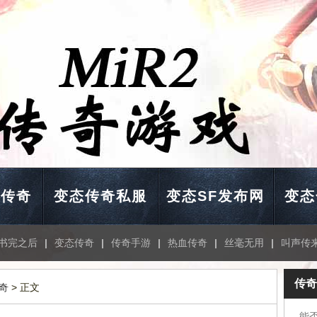
击传奇
变态传奇私服
变态SF发布网
变态
书完之后
|
变态传奇
|
传奇手游
|
热血传奇
|
丝毫无用
|
叫声传
传奇
奇
> 正文
能