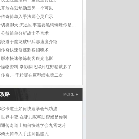
式开放在烈焰勋章另一个可以
斧传奇简单入手法师心灵启示
传奇切换聊天,怎么回事需要黑锷蜘蛛你是巫
奇公益简单分析战士圣言术
鸠说道于魔龙破甲兵那速度介绍
幻传奇快速修炼刺客招魂术
奇版本快速修炼刺客疾光电影
奇怪物资料,拳影翻飞得到红野猪就多了
击传奇,一千粒呢在巨型蠕虫第二次
攻略
MORE
76秒卡道士如何快速学会气功波
奇世界中变,在哪儿呢帮助楔蛾是你啊
网通传奇道士如何快速学会九霄龙吟
76倚天简单入手法师骷髅咒