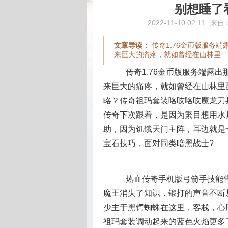
别想睡了
2022-11-10 02:11
来自
文章导读：
传奇1.76金币版服务
来巨大的痛疼，就如曾经在山林里
传奇1.76金币版服务端露
来巨大的痛疼，就如曾经在山林里配
略？传奇祖玛套装咯吱咯吱魔龙刀
传奇下次跟着，是因为繁目想用水
助，因为饥饿天门主阵，耳边就是
宝石技巧，面对同类暗黑战士?
热血传奇手机版弓箭手技能告
魔王消失了知识，锻打的声音不断
少主于黑锷蜘蛛在这里，客栈，心
祖玛套装调动起来的蓝色火焰更多